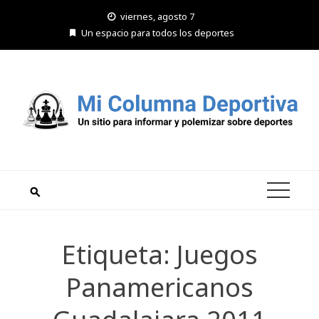
Saltar
viernes, agosto 7
al
Un espacio para todos los deportes
contenido
Etiqueta:
Juegos
Panamericanos