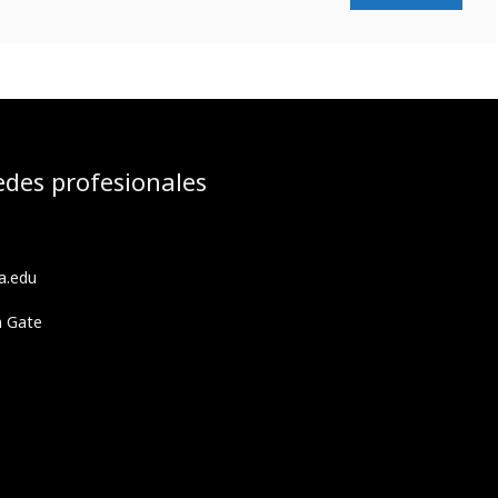
edes profesionales
a.edu
h Gate