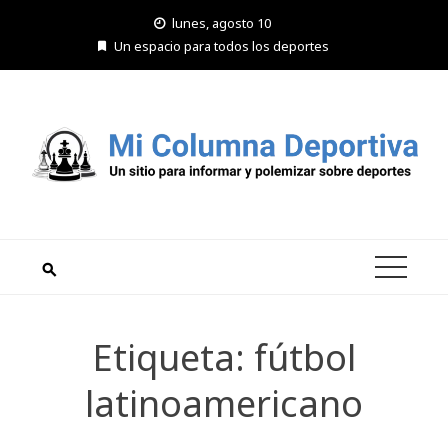
Saltar
lunes, agosto 10
al
Un espacio para todos los deportes
contenido
Etiqueta:
fútbol
latinoamericano