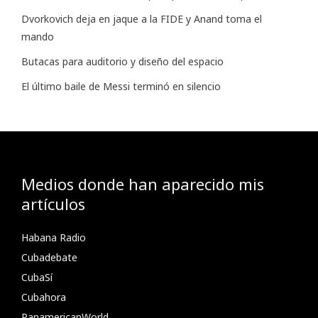
Dvorkovich deja en jaque a la FIDE y Anand toma el
mando
Butacas para auditorio y diseño del espacio
El último baile de Messi terminó en silencio
Medios donde han aparecido mis
artículos
Habana Radio
Cubadebate
CubaSí
Cubahora
PanamericanWorld