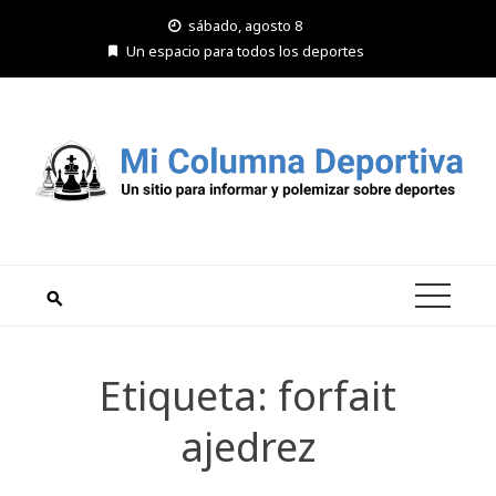
Saltar
sábado, agosto 8
al
Un espacio para todos los deportes
contenido
Etiqueta:
forfait
ajedrez