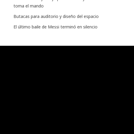
toma el mando
Butacas para auditorio y diseño del espacio
El último baile de Messi terminó en silencio