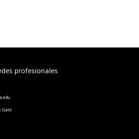
edes profesionales
a.edu
h Gate