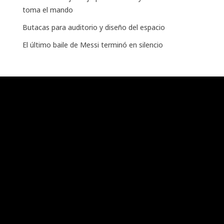
toma el mando
Butacas para auditorio y diseño del espacio
El último baile de Messi terminó en silencio