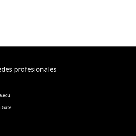
edes profesionales
a.edu
h Gate