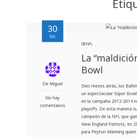
Etiq
30
Dic
NFL
La “maldició
Bowl
De Miguel
Diez meses atrás, los Balti
un espectacular Súper Bowl 
No hay
en la campaña 2013-2014 no
comentarios
playoffs. De esta manera suf
campeón de la NFL que ganó
New England Patriots, en 20
para Peyton Manning quien 