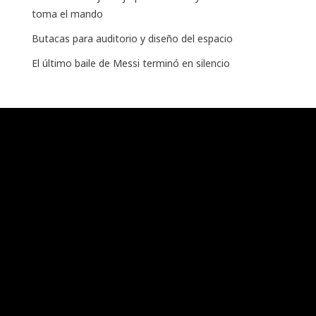
toma el mando
Butacas para auditorio y diseño del espacio
El último baile de Messi terminó en silencio