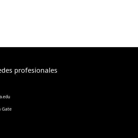
edes profesionales
a.edu
h Gate