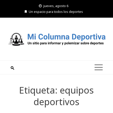
Saltar
jueves, agosto 6
al
Un espacio para todos los deportes
contenido
Etiqueta:
equipos
deportivos