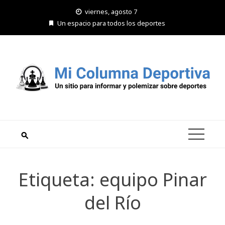
Saltar
viernes, agosto 7
al
Un espacio para todos los deportes
contenido
Etiqueta:
equipo Pinar
del Río