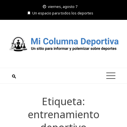
Saltar
viernes, agosto 7
al
Un espacio para todos los deportes
contenido
Etiqueta:
entrenamiento