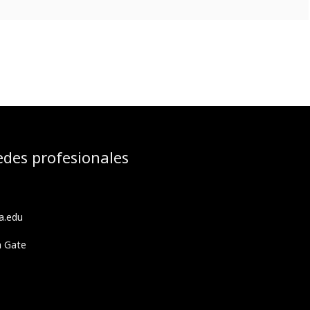
edes profesionales
a.edu
h Gate