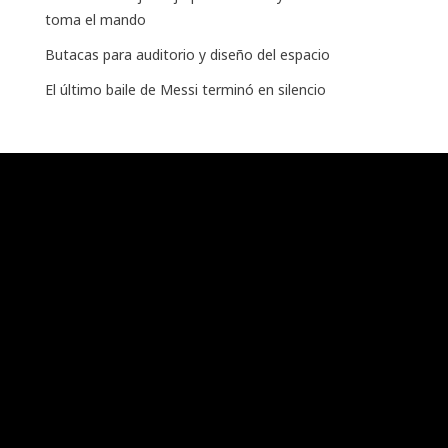
toma el mando
Butacas para auditorio y diseño del espacio
El último baile de Messi terminó en silencio