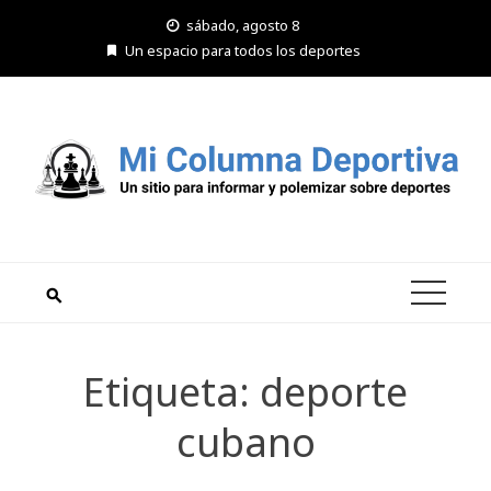
Saltar
sábado, agosto 8
al
Un espacio para todos los deportes
contenido
Etiqueta:
deporte
cubano