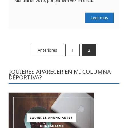
Mundial de 2010, por primera vez en déca...
Leer más
Paginación
Anteriores
1
2
de
entradas
¿QUIERES APARECER EN MI COLUMNA
DEPORTIVA?