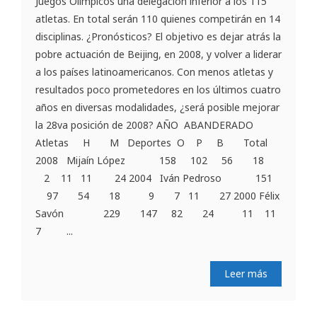
Juegos Olímpicos una delegación inferior a los 115
atletas. En total serán 110 quienes competirán en 14
disciplinas. ¿Pronósticos? El objetivo es dejar atrás la
pobre actuación de Beijing, en 2008, y volver a liderar
a los países latinoamericanos. Con menos atletas y
resultados poco prometedores en los últimos cuatro
años en diversas modalidades, ¿será posible mejorar
la 28va posición de 2008? AÑO ABANDERADO
Atletas H M Deportes O P B Total
2008 Mijaín López 158 102 56 18
2 11 11 24 2004 Iván Pedroso 151
97 54 18 9 7 11 27 2000 Félix
Savón 229 147 82 24 11 11
7 ...
Leer más