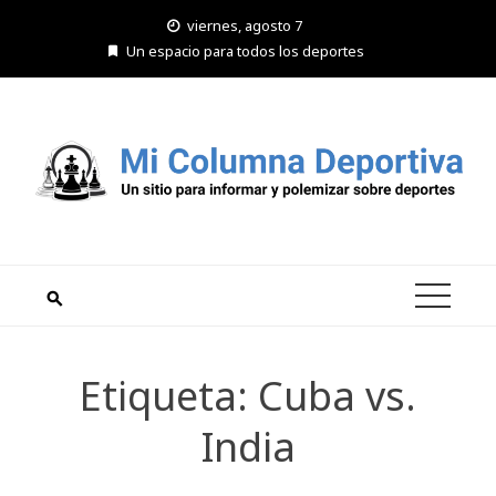
Saltar
viernes, agosto 7
al
Un espacio para todos los deportes
contenido
Etiqueta:
Cuba vs.
India