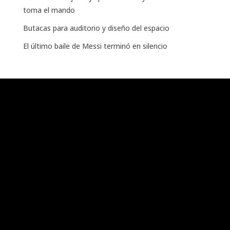
toma el mando
Butacas para auditorio y diseño del espacio
El último baile de Messi terminó en silencio