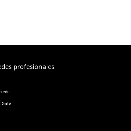
edes profesionales
a.edu
h Gate