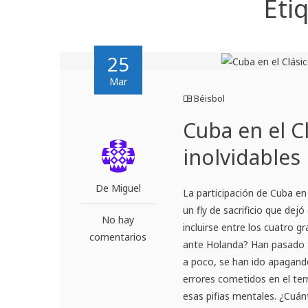
Eti
25
Mar
Béisbol
Cuba en el C
inolvidables
De Miguel
La participación de Cuba en
un fly de sacrificio que dej
No hay
incluirse entre los cuatro 
comentarios
ante Holanda? Han pasado t
a poco, se han ido apagando
errores cometidos en el te
esas pifias mentales. ¿Cuá