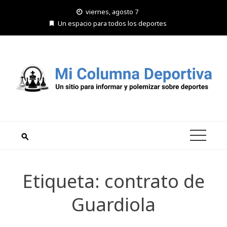
Saltar
viernes, agosto 7
al
Un espacio para todos los deportes
contenido
Etiqueta:
contrato de
Guardiola