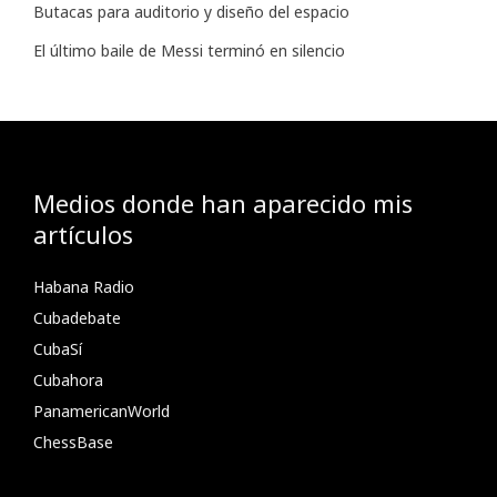
Butacas para auditorio y diseño del espacio
El último baile de Messi terminó en silencio
Medios donde han aparecido mis
artículos
Habana Radio
Cubadebate
CubaSí
Cubahora
PanamericanWorld
ChessBase