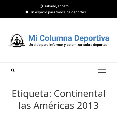
Saltar
sábado, agosto 8
al
Un espacio para todos los deportes
contenido
Etiqueta:
Continental
las Américas 2013