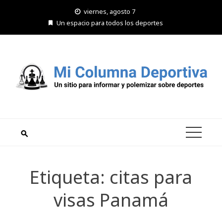
Saltar
viernes, agosto 7
al
Un espacio para todos los deportes
contenido
Etiqueta:
citas para
visas Panamá