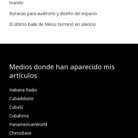
mando
Butacas para auditorio y diseño del espacio
El último baile de Messi terminó en silencio
Medios donde han aparecido mis
artículos
Habana Radio
Cubadebate
CubaSí
Cubahora
PanamericanWorld
ChessBase