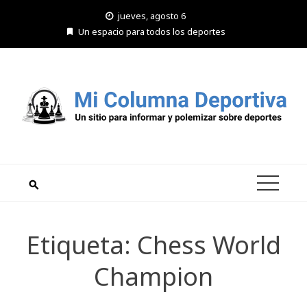
Saltar
jueves, agosto 6
al
Un espacio para todos los deportes
contenido
Etiqueta:
Chess World
Champion