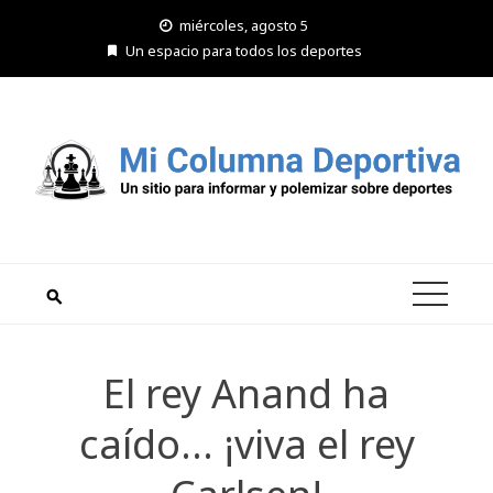
Saltar
miércoles, agosto 5
al
Un espacio para todos los deportes
contenido
El rey Anand ha
caído… ¡viva el rey