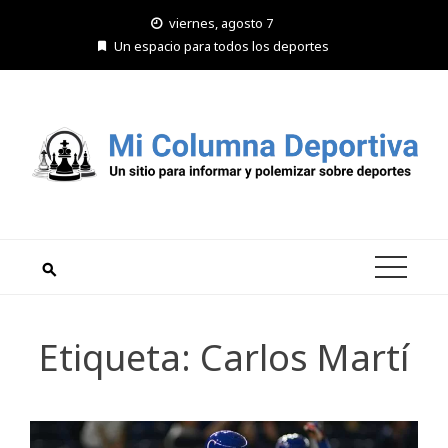
Saltar
viernes, agosto 7
al
Un espacio para todos los deportes
contenido
Etiqueta:
Carlos Martí