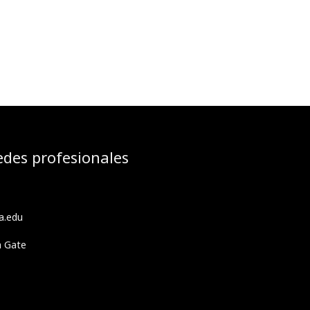
edes profesionales
a.edu
h Gate