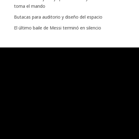
toma el mando
Butacas para auditorio y diseño del espacio
El último baile de Messi terminó en silencio