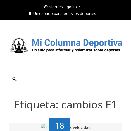
Saltar
viernes, agosto 7
al
Un espacio para todos los deportes
contenido
Etiqueta:
cambios F1
18