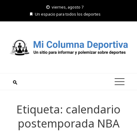
Saltar
viernes, agosto 7
al
Un espacio para todos los deportes
contenido
Etiqueta:
calendario
postemporada NBA