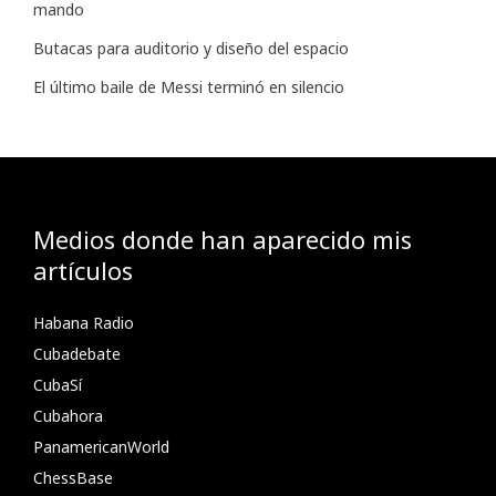
mando
Butacas para auditorio y diseño del espacio
El último baile de Messi terminó en silencio
Medios donde han aparecido mis
artículos
Habana Radio
Cubadebate
CubaSí
Cubahora
PanamericanWorld
ChessBase