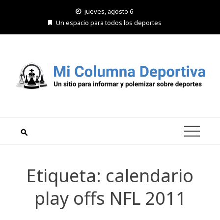
Saltar
jueves, agosto 6
al
Un espacio para todos los deportes
contenido
Etiqueta:
calendario
play offs NFL 2011