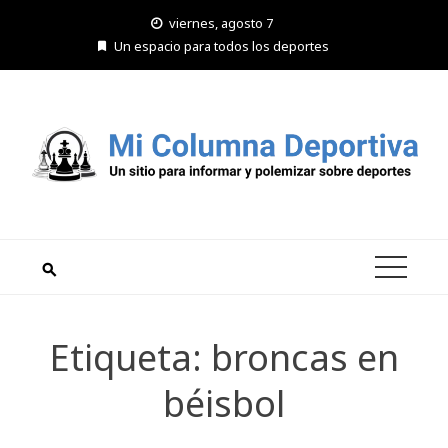
Saltar
viernes, agosto 7
al
Un espacio para todos los deportes
contenido
Etiqueta:
broncas en
béisbol