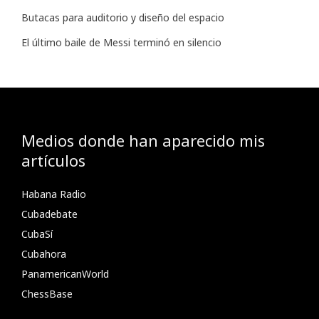
Butacas para auditorio y diseño del espacio
El último baile de Messi terminó en silencio
Medios donde han aparecido mis
artículos
Habana Radio
Cubadebate
CubaSí
Cubahora
PanamericanWorld
ChessBase