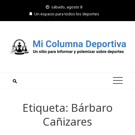
Saltar
sábado, agosto 8
al
Un espacio para todos los deportes
contenido
Etiqueta:
Bárbaro
Cañizares