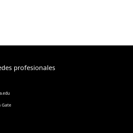
edes profesionales
a.edu
h Gate