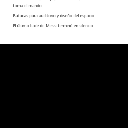
toma el mando
Butacas para auditorio y diseño del espacio
El último baile de Messi terminó en silencio