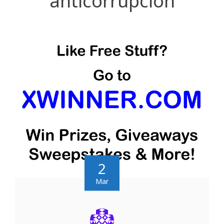
anticorrupción
2
Mar