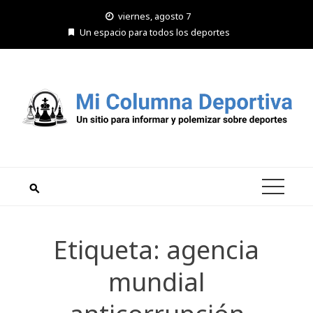
Saltar
viernes, agosto 7
al
Un espacio para todos los deportes
contenido
Etiqueta:
agencia
mundial