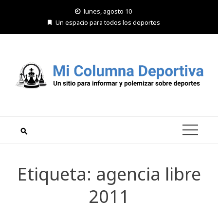
Saltar
lunes, agosto 10
al
Un espacio para todos los deportes
contenido
Etiqueta:
agencia libre
2011