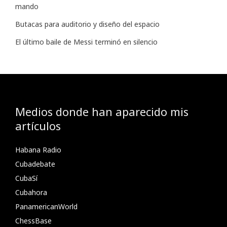
mando
Butacas para auditorio y diseño del espacio
El último baile de Messi terminó en silencio
Medios donde han aparecido mis
artículos
Habana Radio
Cubadebate
CubaSí
Cubahora
PanamericanWorld
ChessBase