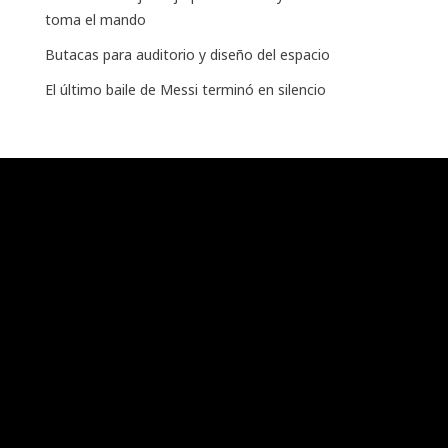
toma el mando
Butacas para auditorio y diseño del espacio
El último baile de Messi terminó en silencio