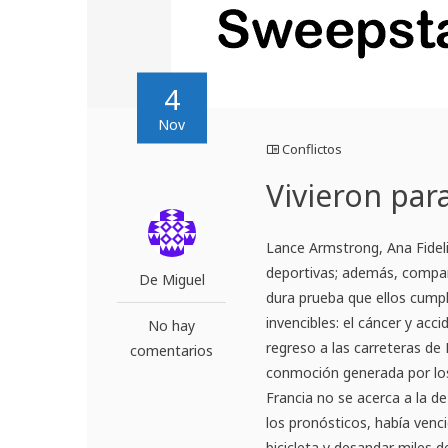
4
Nov
Conflictos
Vivieron par
Lance Armstrong, Ana Fideli
deportivas; además, compar
De Miguel
dura prueba que ellos cumpl
invencibles: el cáncer y acc
No hay
regreso a las carreteras d
comentarios
conmoción generada por los
Francia no se acerca a la 
los pronósticos, había venci
bicicleta y desandar miles