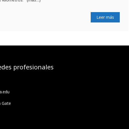
Leer más
edes profesionales
a.edu
h Gate