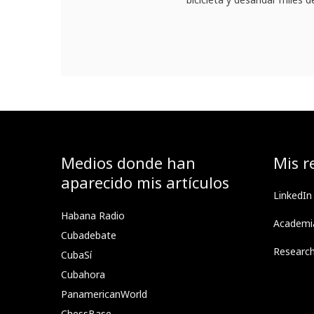
Medios donde han
Mis r
aparecido mis artículos
LinkedIn
Habana Radio
Academi
Cubadebate
Researc
CubaSí
Cubahora
PanamericanWorld
ChessBase