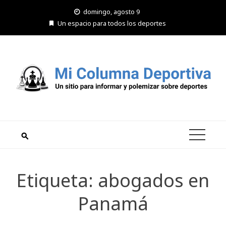
Saltar
domingo, agosto 9
al
Un espacio para todos los deportes
contenido
Etiqueta:
abogados en
Panamá