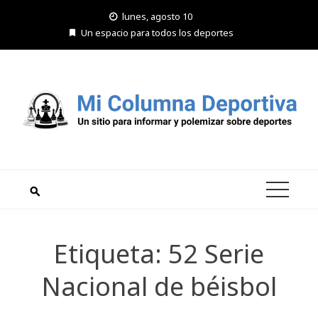
Saltar
lunes, agosto 10
al
Un espacio para todos los deportes
contenido
Etiqueta:
52 Serie
Nacional de béisbol