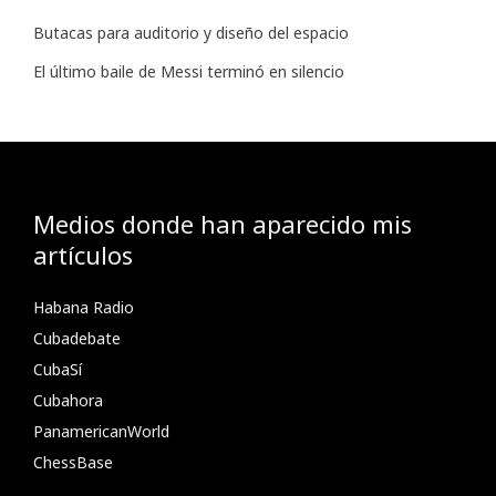
Butacas para auditorio y diseño del espacio
El último baile de Messi terminó en silencio
Medios donde han aparecido mis
artículos
Habana Radio
Cubadebate
CubaSí
Cubahora
PanamericanWorld
ChessBase