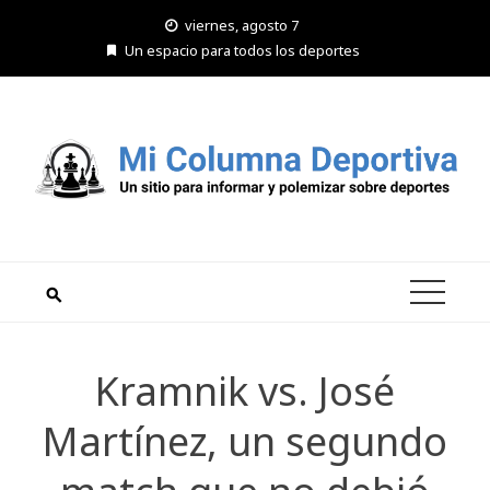
Saltar
viernes, agosto 7
al
Un espacio para todos los deportes
contenido
Kramnik vs. José
Martínez, un segundo