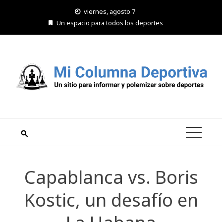
Saltar
viernes, agosto 7
al
Un espacio para todos los deportes
contenido
Capablanca vs. Boris
Kostic, un desafío en