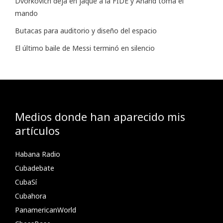
Dvorkovich deja en jaque a la FIDE y Anand toma el
mando
Butacas para auditorio y diseño del espacio
El último baile de Messi terminó en silencio
Medios donde han aparecido mis
artículos
Habana Radio
Cubadebate
CubaSí
Cubahora
PanamericanWorld