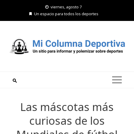
Saltar
viernes, agosto 7
al
Un espacio para todos los deportes
contenido
Las máscotas más
curiosas de los