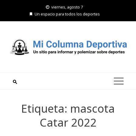
Saltar
viernes, agosto 7
al
Un espacio para todos los deportes
contenido
Etiqueta:
mascota
Catar 2022