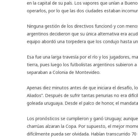
en la capital de su país. Los vapores que unían a Bueno
operarlos, por lo que las dos ciudades estaban incomu
Ninguna gestión de los directivos funcionó y con menos
argentinos decidieron que su única alternativa era acudir
equipo abordó una torpedera que los condujo hasta u
Esa fue una larga travesía por el río y los jugadores,
tierra, pues luego los futbolistas argentinos subieron a
separaban a Colonia de Montevideo.
Apenas diez minutos antes de que iniciara el desafío, lo
Aliados”. Después de sufrir tantas penurias no era difíc
goleada uruguaya. Desde el palco de honor, el mandatari
Los pronósticos se cumplieron y ganó Uruguay; aunque no
charrúas alzaran la Copa. Por supuesto, el mejor mome
difícilmente pueda ser olvidada. Habían transcurrido 7