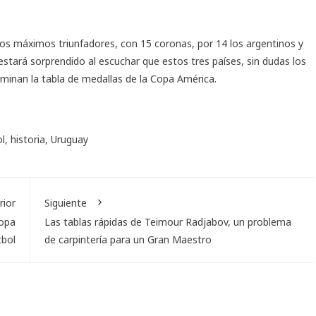
 los máximos triunfadores, con 15 coronas, por 14 los argentinos y
 estará sorprendido al escuchar que estos tres países, sin dudas los
ominan la tabla de medallas de la Copa América.
l
,
historia
,
Uruguay
rior
Siguiente
Copa
Las tablas rápidas de Teimour Radjabov, un problema
tbol
de carpintería para un Gran Maestro