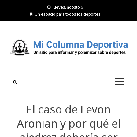
Saltar
jueves, agosto 6
al
Un espacio para todos los deportes
contenido
El caso de Levon
Aronian y por qué el