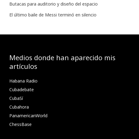
Butacas para auditorio y diseño del espacio
El último baile de Messi terminó en silencio
Medios donde han aparecido mis
artículos
Habana Radio
Cubadebate
CubaSí
Cubahora
PanamericanWorld
ChessBase