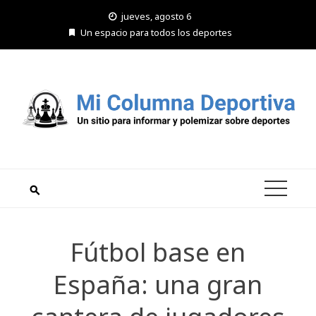
Saltar
jueves, agosto 6
al
Un espacio para todos los deportes
contenido
Fútbol base en
España: una gran