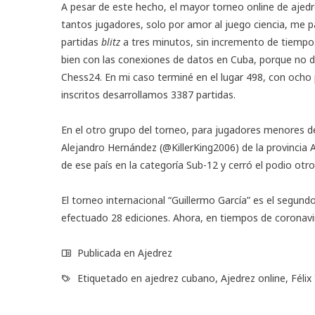
A pesar de este hecho, el mayor torneo online de ajedr
tantos jugadores, solo por amor al juego ciencia, me p
partidas
blitz
a tres minutos, sin incremento de tiempo
bien con las conexiones de datos en Cuba, porque no
Chess24. En mi caso terminé en el lugar 498, con ocho p
inscritos desarrollamos 3387 partidas.
En el
otro grupo
del torneo, para jugadores menores de 
Alejandro Hernández (@KillerKing2006) de la provincia
de ese país en la categoría Sub-12 y cerró el podio ot
El torneo internacional “Guillermo García” es el segun
efectuado 28 ediciones. Ahora, en tiempos de coronavir
Publicada en
Ajedrez
Etiquetado en
ajedrez cubano
,
Ajedrez online
,
Félix