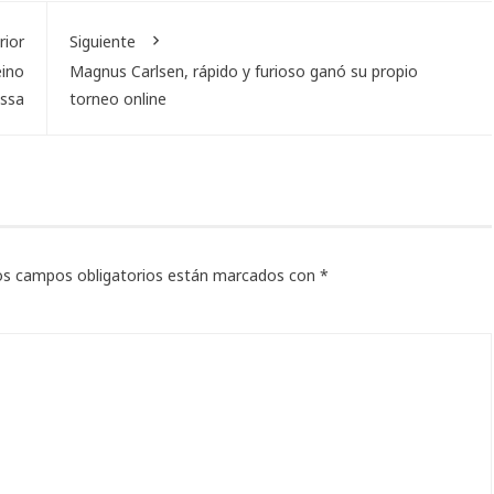
rior
Siguiente
eino
Magnus Carlsen, rápido y furioso ganó su propio
issa
torneo online
os campos obligatorios están marcados con
*