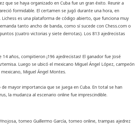
ez que se haya organizado en Cuba fue un gran éxito. Reunir a
areció formidable. El certamen se jugó durante una hora, en
. Lichess es una plataforma de código abierto, que funciona muy
 demanda tanto ancho de banda, como sí sucede con Chess.com o
untos (cuatro victorias y siete derrotas). Los 813 ajedrecistas
14 años, compitieron ¡196 ajedrecistas! El ganador fue José
 Artemisa. Luego se ubicó el mexicano Miguel Ángel López, campeón
ro mexicano, Miguel Ángel Montes.
do de mayor importancia que se juega en Cuba. En total se han
us, la mudanza al escenario online fue imprescindible.
 Ynojosa
,
torneo Guillermo García
,
torneo online
,
trampas ajedrez