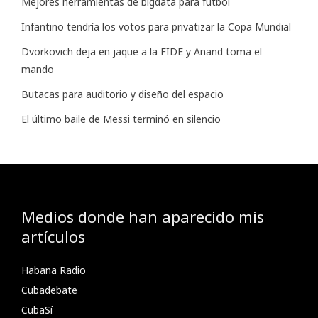
Mejores herramientas de bigdata para futbol
Infantino tendría los votos para privatizar la Copa Mundial
Dvorkovich deja en jaque a la FIDE y Anand toma el
mando
Butacas para auditorio y diseño del espacio
El último baile de Messi terminó en silencio
Medios donde han aparecido mis
artículos
Habana Radio
Cubadebate
CubaSí