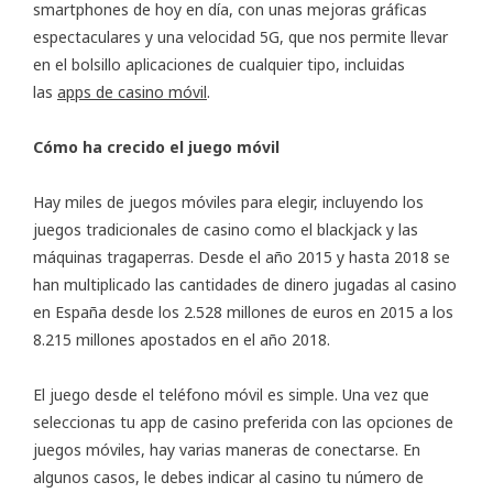
smartphones de hoy en día, con unas mejoras gráficas
espectaculares y una velocidad 5G, que nos permite llevar
en el bolsillo aplicaciones de cualquier tipo, incluidas
las
apps de casino móvil
.
Cómo ha crecido el juego móvil
Hay miles de juegos móviles para elegir, incluyendo los
juegos tradicionales de casino como el blackjack y las
máquinas tragaperras. Desde el año 2015 y hasta 2018 se
han multiplicado las cantidades de dinero jugadas al casino
en España desde los 2.528 millones de euros en 2015 a los
8.215 millones apostados en el año 2018.
El juego desde el teléfono móvil es simple. Una vez que
seleccionas tu app de casino preferida con las opciones de
juegos móviles, hay varias maneras de conectarse. En
algunos casos, le debes indicar al casino tu número de