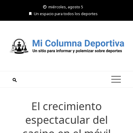
Saltar
miércoles, agosto 5
al
Un espacio para todos los deportes
contenido
El crecimiento
espectacular del