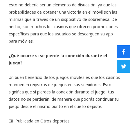
esto no debería ser un elemento de disuasión, ya que las
probabilidades de obtener una victoria en el móvil son las
mismas que a través de un dispositivo de sobremesa. De
hecho, son muchos los casinos que ofrecen promociones
específicas para que los usuarios se descarguen su app
para móviles.
¿Qué ocurre si se pierde la conexión durante el
juego?
Un buen beneficio de los juegos móviles es que los casinos
mantienen registros de juegos en sus servidores. Esto
significa que si pierdes la conexión durante el juego, tus
datos no se perderán, de manera que podrás continuar tu
juego desde el mismo punto en el que lo dejaste.
Publicada en
Otros deportes