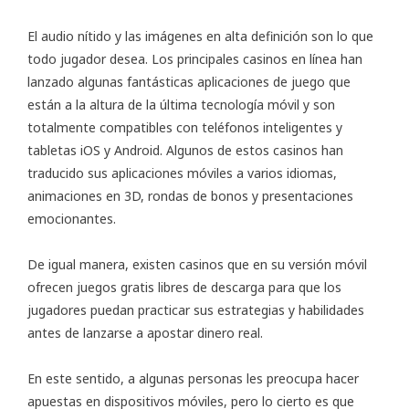
El audio nítido y las imágenes en alta definición son lo que
todo jugador desea. Los principales casinos en línea han
lanzado algunas fantásticas aplicaciones de juego que
están a la altura de la última tecnología móvil y son
totalmente compatibles con teléfonos inteligentes y
tabletas iOS y Android. Algunos de estos casinos han
traducido sus aplicaciones móviles a varios idiomas,
animaciones en 3D, rondas de bonos y presentaciones
emocionantes.
De igual manera, existen casinos que en su versión móvil
ofrecen juegos gratis libres de descarga para que los
jugadores puedan practicar sus estrategias y habilidades
antes de lanzarse a apostar dinero real.
En este sentido, a algunas personas les preocupa hacer
apuestas en dispositivos móviles, pero lo cierto es que