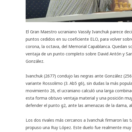
El Gran Maestro ucraniano Vassily Ivanchuk parece dec
puntos cedidos en su coeficiente ELO, para volver sobre
corona, la octava, del
Memorial Capablanca
. Quedan so
ventaja de un punto completo sobre David Antón y Samu
González.
Ivanchuk (2677) condujo las negras ante González (2567)
variante Rossolimo (3. Ab5 g6), sin dudas la más popula
movimiento 26, el ucraniano calculó una larga combina
esta forma obtuvo ventaja material y una posición muy 
defender el punto g2, ante las amenazas de la dama, alfi
Los dos rivales más cercanos a Ivanchuk firmaron las t
propuso una Ruy López. Este duelo fue realmente muy 