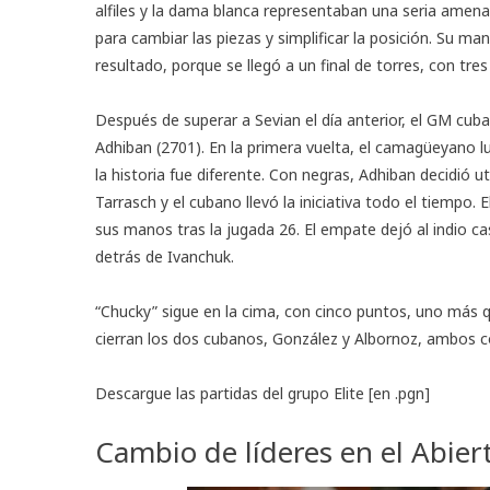
alfiles y la dama blanca representaban una seria amenaz
para cambiar las piezas y simplificar la posición. Su ma
resultado, porque se llegó a un final de torres, con tr
Después de superar a Sevian el día anterior, el GM cub
Adhiban (2701). En la primera vuelta, el camagüeyano l
la historia fue diferente. Con negras, Adhiban decidió u
Tarrasch y el cubano llevó la iniciativa todo el tiempo. E
sus manos tras la jugada 26. El empate dejó al indio ca
detrás de Ivanchuk.
“Chucky” sigue en la cima, con cinco puntos, uno más q
cierran los dos cubanos, González y Albornoz, ambos c
Descargue las partidas del grupo Elite
[en .pgn]
Cambio de líderes en el Abier