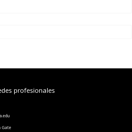
edes profesionales
a.edu
h Gate