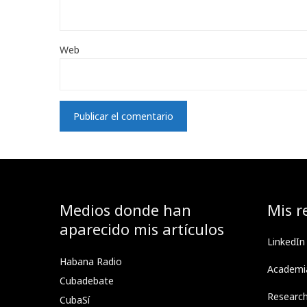
Web
Medios donde han
Mis r
aparecido mis artículos
LinkedIn
Habana Radio
Academi
Cubadebate
Researc
CubaSí