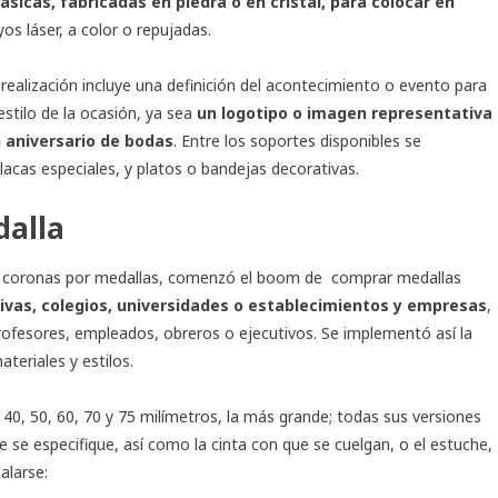
ásicas, fabricadas en piedra o en cristal, para colocar en
os láser, a color o repujadas.
e realización incluye una definición del acontecimiento o evento para
estilo de la ocasión, ya sea
un logotipo o imagen representativa
n aniversario de bodas
. Entre los soportes disponibles se
placas especiales, y platos o bandejas decorativas.
dalla
as coronas por medallas, comenzó el boom de
comprar medallas
tivas, colegios, universidades o establecimientos y empresas
,
ofesores, empleados, obreros o ejecutivos. Se implementó así la
teriales y estilos.
40, 50, 60, 70 y 75 milímetros, la más grande; todas sus versiones
e se especifique, así como la cinta con que se cuelgan, o el estuche,
alarse: