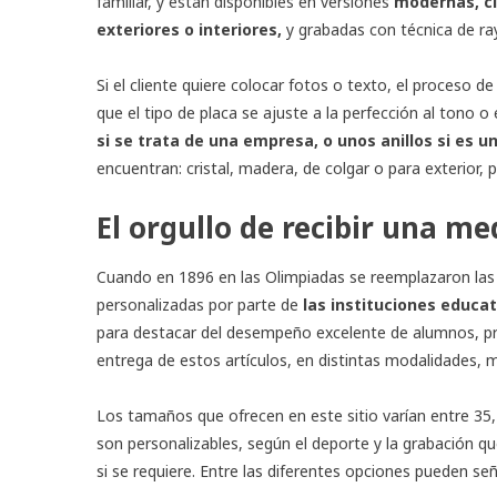
familiar, y están disponibles en versiones
modernas, cl
exteriores o interiores,
y grabadas con técnica de ray
Si el cliente quiere colocar fotos o texto, el proceso d
que el tipo de placa se ajuste a la perfección al tono o 
si se trata de una empresa, o unos anillos si es u
encuentran: cristal, madera, de colgar o para exterior, 
El orgullo de recibir una me
Cuando en 1896 en las Olimpiadas se reemplazaron l
personalizadas
por parte de
las instituciones educa
para destacar del desempeño excelente de alumnos, pr
entrega de estos artículos, en distintas modalidades, ma
Los tamaños que ofrecen en este sitio varían entre 35, 
son personalizables, según el deporte y la grabación qu
si se requiere. Entre las diferentes opciones pueden señ