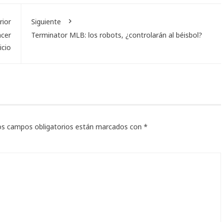
rior
Siguiente
acer
Terminator MLB: los robots, ¿controlarán al béisbol?
icio
os campos obligatorios están marcados con
*