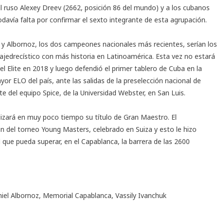
al ruso Alexey Dreev (2662, posición 86 del mundo) y a los cubanos
odavía falta por confirmar el sexto integrante de esta agrupación.
 y Albornoz, los dos campeones nacionales más recientes, serían los
ajedrecístico con más historia en Latinoamérica. Esta vez no estará
l Elite en 2018 y luego defendió el primer tablero de Cuba en la
or ELO del país, ante las salidas de la preselección nacional de
 del equipo Spice, de la Universidad Webster, en San Luis.
ializará en muy poco tiempo su título de Gran Maestro. El
n del torneo Young Masters, celebrado en Suiza y esto le hizo
l que pueda superar, en el Capablanca, la barrera de las 2600
iel Albornoz
,
Memorial Capablanca
,
Vassily Ivanchuk