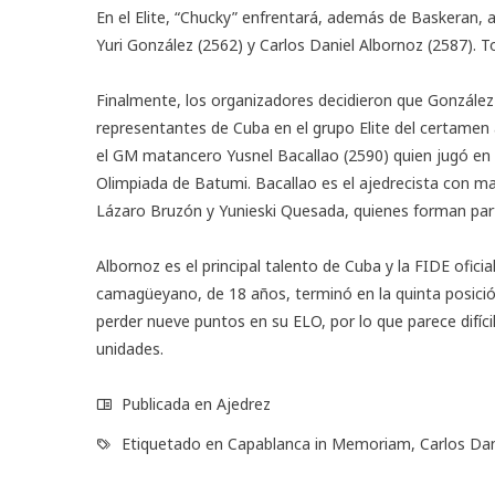
En el Elite, “Chucky” enfrentará, además de Baskeran, 
Yuri González (2562) y Carlos Daniel Albornoz (2587). T
Finalmente, los organizadores decidieron que González
representantes de Cuba en el grupo Elite del certamen 
el GM matancero Yusnel Bacallao (2590) quien jugó en e
Olimpiada de Batumi. Bacallao es el ajedrecista con may
Lázaro Bruzón y Yunieski Quesada, quienes forman parte
Albornoz
es el principal talento de Cuba y la FIDE ofic
camagüeyano, de 18 años, terminó en la quinta posició
perder nueve puntos en su ELO, por lo que parece difíci
unidades.
Publicada en
Ajedrez
Etiquetado en
Capablanca in Memoriam
,
Carlos Dan