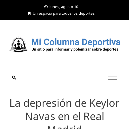
Saltar
lunes, agosto 10
al
Un espacio para todos los deportes
contenido
La depresión de Keylor
Navas en el Real