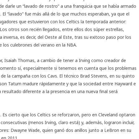
de darle un “lavado de rostro” a una franquicia que se había armado
. El “lavado” fue más allá de lo que muchos esperaban, ya que el
gadores que estuvieron con los Celtics la temporada anterior:
Los otros son recién llegados, entre ellos dos súper estrellas,
a inversa, es decir, del Oeste al Este, tras su exitoso paso por los
e los culebrones del verano en la NBA.
dor, Isaiah Thomas, a cambio de tener a Irving como creador de
 momento sí, especialmente si tenemos en cuenta que los problemas
 de la campaña con los Cavs. El técnico Brad Stevens, en su quinto
 Jayson Tatum madure rápidamente y que la sociedad entre Hayward e
n resultado diferente a la presencia en una nueva final será
e. Es cierto que los Celtics se reforzaron, pero en Cleveland optaron
 consecutivas (menos Irving, claro está) y, además, lograron incluir,
res: Dwayne Wade, quien ganó dos anillos junto a LeBron en su
 en 2011.