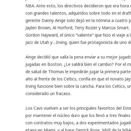
NBA. Ante esto, los directivos decidieron que era hora 
con grandes talentos, adquiridos sobre todo en el draft
gerente Danny Ainge solo dejó en la nómina a cuatro ju
Jaylen Brown, Al Horford, Terry Rozier y Marcus Smart. 
Gordon Hayward, el único “valiente” que hizo el viaje a l
Jazz de Utah y….Irving, quien fue protagonista de uno d
Ainge decidió que valía la pena enviar a su mejor juga
jugadas en Boston. ¿Le saldrá bien el cambio? Por el
de salud de Thomas le impedirán jugar la primera parte
año al frente de los Celtics, confía en que el novato
Irving funcione bien sobre la cancha. Para los Celtics, u
considerado un fracaso.
Los Cavs vuelven a ser los principales favoritos del Est
por mantener el núcleo duro que los llevó a tres finales
con contratos muy bajos, a dos experimentados jugado
etapa en Miami, y al base Derrick Rose, MVP de la NBA