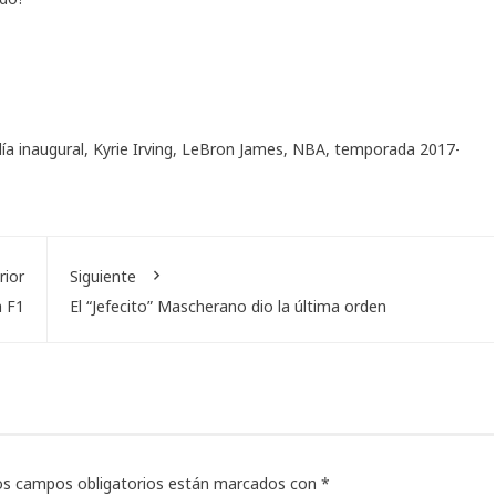
día inaugural
,
Kyrie Irving
,
LeBron James
,
NBA
,
temporada 2017-
rior
Siguiente
a F1
El “Jefecito” Mascherano dio la última orden
os campos obligatorios están marcados con
*