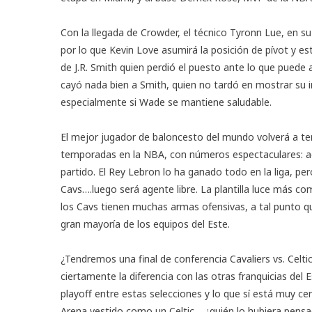
Con la llegada de Crowder, el técnico Tyronn Lue, en su
por lo que Kevin Love asumirá la posición de pívot y est
de J.R. Smith quien perdió el puesto ante lo que puede
cayó nada bien a Smith, quien no tardó en mostrar su 
especialmente si Wade se mantiene saludable.
El mejor jugador de baloncesto del mundo volverá a te
temporadas en la NBA, con números espectaculares: ac
partido. El Rey Lebron lo ha ganado todo en la liga, 
Cavs….luego será agente libre. La plantilla luce más co
los Cavs tienen muchas armas ofensivas, a tal punto q
gran mayoría de los equipos del Este.
¿Tendremos una final de conferencia Cavaliers vs. Celti
ciertamente la diferencia con las otras franquicias del
playoff entre estas selecciones y lo que sí está muy ce
Arena vestido como un Celtic… ¿quién lo hubiera pens