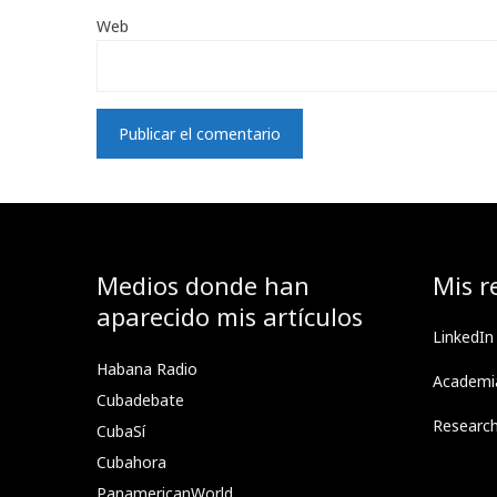
Web
Medios donde han
Mis r
aparecido mis artículos
LinkedIn
Habana Radio
Academi
Cubadebate
Researc
CubaSí
Cubahora
PanamericanWorld