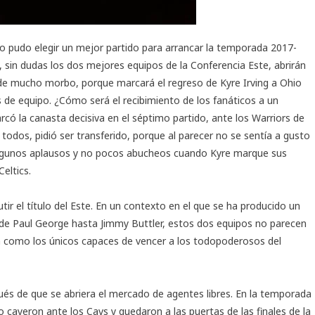
o pudo elegir un mejor partido para arrancar la temporada 2017-
n, sin dudas los dos mejores equipos de la Conferencia Este, abrirán
de mucho morbo, porque marcará el regreso de Kyre Irving a Ohio
de equipo. ¿Cómo será el recibimiento de los fanáticos a un
rcó la canasta decisiva en el séptimo partido, ante los Warriors de
todos, pidió ser transferido, porque al parecer no se sentía a gusto
lgunos aplausos y no pocos abucheos cuando Kyre marque sus
eltics.
tir el título del Este. En un contexto en el que se ha producido un
sde Paul George hasta Jimmy Buttler, estos dos equipos no parecen
en como los únicos capaces de vencer a los todopoderosos del
és de que se abriera el mercado de agentes libres. En la temporada
ro cayeron ante los Cavs y quedaron a las puertas de las finales de la