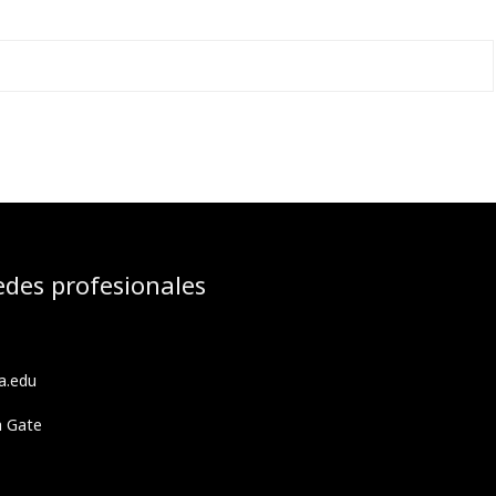
edes profesionales
a.edu
h Gate