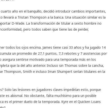
 cuarto año en el banquillo, decidió introducir cambios importantes,
o llevará a Tristan Thompson a la banca. Una situación similar es la
 aportar D-Wade. La transformación de titular a sexto hombre no
inconformidad, pero todos saben que tiene las de perder,
ner todos los ojos encima. James tiene casi 33 años y ha jugado 14
umula un promedio de 27,1 puntos, 7,3 rebotes y 7 asistencias por
pero asegura sentirse motivado para una temporada más en los
mpleta que la del año anterior. Incluso sin Thomas sobre la cancha,
ue Thompson, Smith e incluso Iman Shumpert serían titulares en la
cs? Solo las lesiones en jugadores claves impedirían esto, porque
 Este es abismal. No obstante, falta muchísimo para un posible
rca es el primer duelo de la temporada. Kyre en el Quicken Loans
ado?