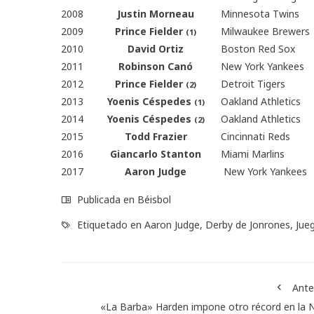
2008
Justin Morneau
Minnesota Twins
2009
Prince Fielder
Milwaukee Brewers
(1)
2010
David Ortiz
Boston Red Sox
2011
Robinson Canó
New York Yankees
2012
Prince Fielder
Detroit Tigers
(2)
2013
Yoenis Céspedes
Oakland Athletics
(1)
2014
Yoenis Céspedes
Oakland Athletics
(2)
2015
Todd Frazier
Cincinnati Reds
2016
Giancarlo Stanton
Miami Marlins
2017
Aaron Judge
New York Yankees
Publicada en
Béisbol
Etiquetado en
Aaron Judge
,
Derby de Jonrones
,
Jue
Ante
«La Barba» Harden impone otro récord en la