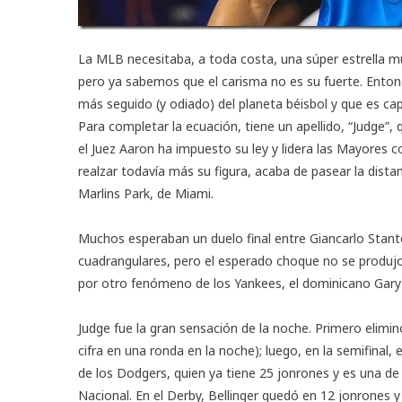
La MLB necesitaba, a toda costa, una súper estrella m
pero ya sabemos que el carisma no es su fuerte. Enton
más seguido (y odiado) del planeta béisbol y que es capa
Para completar la ecuación, tiene un apellido, “Judge”, 
el Juez Aaron ha impuesto su ley y lidera las Mayores c
realzar todavía más su figura, acaba de pasear la distanc
Marlins Park, de Miami.
Muchos esperaban un duelo final entre Giancarlo Stan
cuadrangulares, pero el esperado choque no se produjo,
por otro fenómeno de los Yankees, el dominicano Gary
Judge fue la gran sensación de la noche. Primero eliminó
cifra en una ronda en la noche); luego, en la semifinal
de los Dodgers, quien ya tiene 25 jonrones y es una de 
Nacional. En el Derby, Bellinger quedó en 12 jonrones y