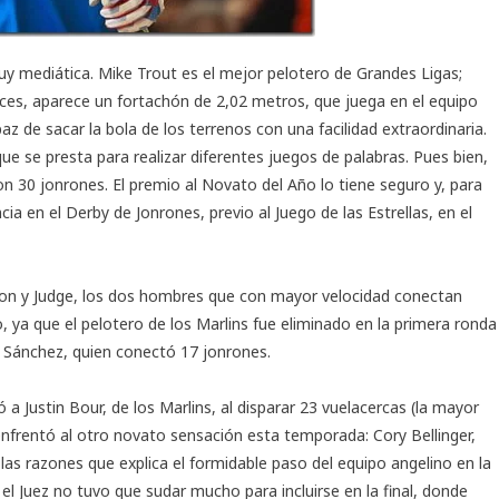
uy mediática. Mike Trout es el mejor pelotero de Grandes Ligas;
ces, aparece un fortachón de 2,02 metros, que juega en el equipo
z de sacar la bola de los terrenos con una facilidad extraordinaria.
que se presta para realizar diferentes juegos de palabras. Pues bien,
on 30 jonrones. El premio al Novato del Año lo tiene seguro y, para
ia en el Derby de Jonrones, previo al Juego de las Estrellas, en el
ton y Judge, los dos hombres que con mayor velocidad conectan
 ya que el pelotero de los Marlins fue eliminado en la primera ronda
 Sánchez, quien conectó 17 jonrones.
 a Justin Bour, de los Marlins, al disparar 23 vuelacercas (la mayor
, enfrentó al otro novato sensación esta temporada: Cory Bellinger,
las razones que explica el formidable paso del equipo angelino en la
 el Juez no tuvo que sudar mucho para incluirse en la final, donde