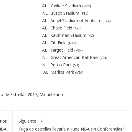
AL
Yankee Stadium
(
NYY
)
NL
Busch Stadium
(
STL
)
AL
Angel Stadium of Anaheim
(
LAA
)
AL
Chase Field
(
ARI
)
AL
Kauffman Stadium
(
KC
)
AL
Citi Field
(
NYM
)
AL
Target Field
(
MIN
)
NL
Great American Ball Park
(
CIN
)
NL
Petco Park
(
SD
)
AL
Marlins Park
(
MIA
)
go de Estrellas 2017
,
Miguel Sanó
rior
Siguiente
 NBA
Fuga de estrellas llevaría a ¿una NBA sin Conferencias?