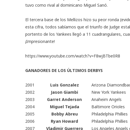
tuvo como rival al dominicano Miguel Sanó.
El tercera base de los Mellizos hizo su peor ronda (ev
esta cifra, todos sabíamos que el triunfo de Judge esta
portento de los Yankees llegó a 11 cuadrangulares, cu
¡Impresionante!
https://www.youtube.com/watch?v=F8wjBTbe0R8
GANADORES DE LOS ÚLTIMOS DERBYS
2001
Luis Gonzalez
Arizona Diamondba
2002
Jason Giambi
New York Yankees
2003
Garret Anderson
Anaheim Angels
2004
Miguel Tejada
Baltimore Orioles
2005
Bobby Abreu
Philadelphia Phillies
2006
Ryan Howard
Philadelphia Phillies
2007
Vladimir Guerrero
Los Angeles Angels