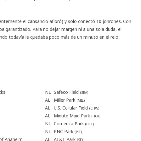
identemente el cansancio afloró) y solo conectó 10 jonrones. Con
ba garantizado. Para no dejar margen ni a una sola duda, el
ando todavía le quedaba poco más de un minuto en el reloj.
cks
NL
Safeco Field
(
SEA
)
AL
Miller Park
(
MIL
)
AL
U.S. Cellular Field
(
CHW
)
AL
Minute Maid Park
(
HOU
)
NL
Comerica Park
(
DET
)
NL
PNC Park
(
PIT
)
 of Anaheim
AL
AT&T Park
(
SF
)