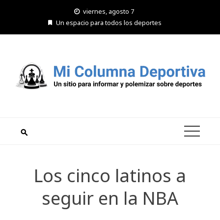
Saltar
viernes, agosto 7
al
Un espacio para todos los deportes
contenido
Los cinco latinos a
seguir en la NBA