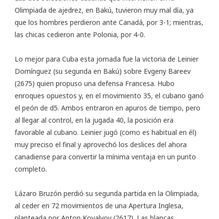
Olimpiada de ajedrez, en Bakú
, tuvieron muy mal día, ya
que los hombres perdieron ante Canadá, por 3-1; mientras,
las chicas cedieron ante Polonia, por 4-0.
Lo mejor para Cuba esta jornada fue la victoria de Leinier
Domínguez (su segunda en Bakú) sobre Evgeny Bareev
(2675) quien propuso una defensa Francesa. Hubo
enroques opuestos y, en el movimiento 35, el cubano ganó
el peón de d5. Ambos entraron en apuros de tiempo, pero
al llegar al control, en la jugada 40, la posición era
favorable al cubano. Leinier jugó (como es habitual en él)
muy preciso el final y aprovechó los deslices del ahora
canadiense para convertir la mínima ventaja en un punto
completo.
Lázaro Bruzón perdió su segunda partida en la Olimpiada,
al ceder en 72 movimientos de una Apertura Inglesa,
planteada por Anton Kovalyov (2617). Las blancas