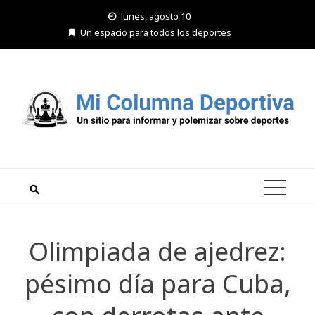
Saltar
lunes, agosto 10
al
Un espacio para todos los deportes
contenido
Olimpiada de ajedrez:
pésimo día para Cuba,