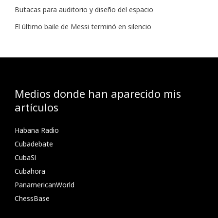
Butacas para auditorio y diseño del espacio
El último baile de Messi terminó en silencio
Medios donde han aparecido mis
artículos
Habana Radio
Cubadebate
CubaSí
Cubahora
PanamericanWorld
ChessBase